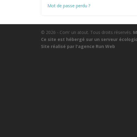
Mot de passe perdu ?
© 2026 - Com' un atout. Tous droits réservés.
M
Ce site est hébergé sur un serveur écolog
Site réalisé par l'agence
Run Web