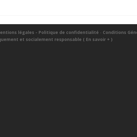
entions légales -
Politique de confidentialité
-
Conditions Gén
iquement et socialement responsable (
En savoir + )