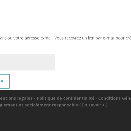
ifiant ou votre adresse e-mail. Vous recevrez un lien par e-mail pour 
se
entions légales -
Politique de confidentialité
-
Conditions Gén
iquement et socialement responsable (
En savoir + )