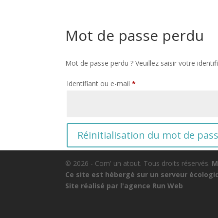
Mot de passe perdu
Mot de passe perdu ? Veuillez saisir votre ident
Obligatoire
Identifiant ou e-mail
*
Réinitialisation du mot de pas
© 2026 - Com' un atout. Tous droits réservés.
M
Ce site est hébergé sur un serveur écolog
Site réalisé par l'agence
Run Web